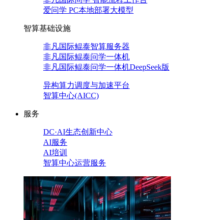
爱问学 PC本地部署大模型
智算基础设施
非凡国际鲲泰智算服务器
非凡国际鲲泰问学一体机
非凡国际鲲泰问学一体机DeepSeek版
异构算力调度与加速平台
智算中心(AICC)
服务
DC·AI生态创新中心
AI服务
AI培训
智算中心运营服务